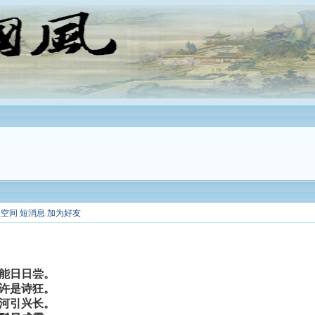
人空间
短消息
加为好友
能日日尝。
许是诗狂。
河引兴长。