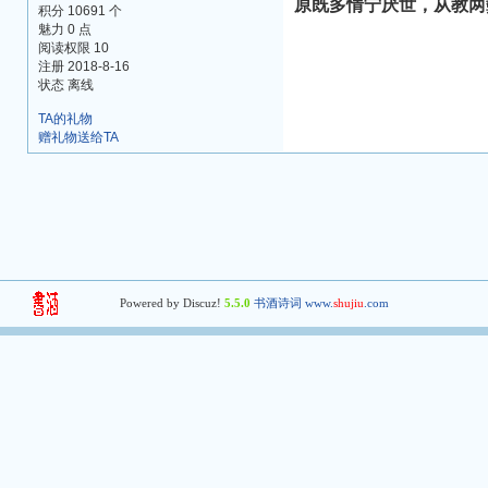
原既多情宁厌世，从教两
积分 10691 个
魅力 0 点
阅读权限 10
注册 2018-8-16
状态 离线
TA的礼物
赠礼物送给TA
Powered by Discuz!
5.5.0
书酒诗词 www.
shujiu
.com