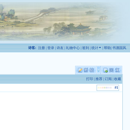
诗客:
注册
|
登录
|
诗友
|
礼物中心
|
签到
|
统计
|
帮助
|
书酒国风
打印
|
推荐
|
订阅
|
收藏
■
■
■
■
■
■
■
■
#1