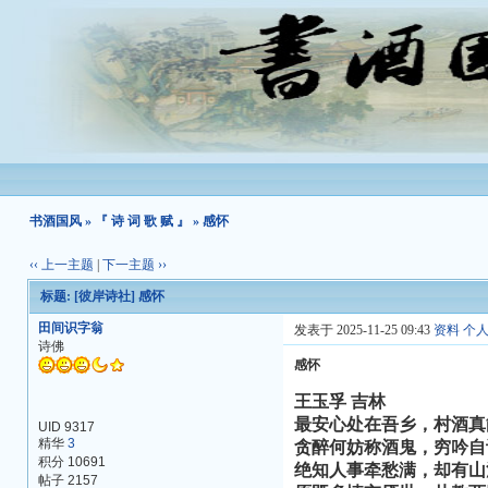
书酒国风
»
『 诗 词 歌 赋 』
» 感怀
‹‹ 上一主题
|
下一主题 ››
标题:
[彼岸诗社]
感怀
田间识字翁
发表于 2025-11-25 09:43
资料
个
诗佛
感怀
王玉孚 吉林
最安心处在吾乡，村酒真
UID 9317
精华
3
贪醉何妨称酒鬼，穷吟自
积分 10691
绝知人事牵愁满，却有山
帖子 2157