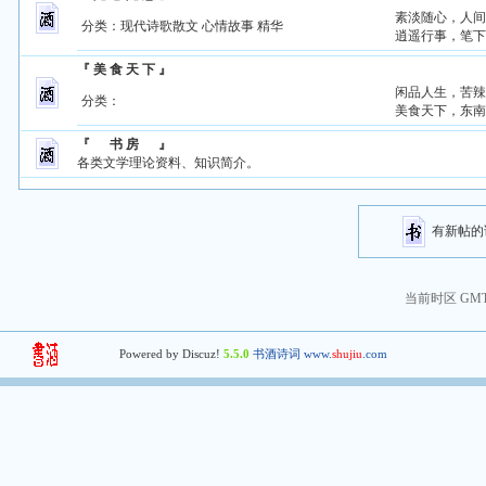
素淡随心，人
分类：
现代诗歌散文
心情故事
精华
逍遥行事，笔
『 美 食 天 下 』
闲品人生，苦
分类：
美食天下，东
『 书 房 』
各类文学理论资料、知识简介。
有新
当前时区 GMT+8
Powered by Discuz!
5.5.0
书酒诗词 www.
shujiu
.com