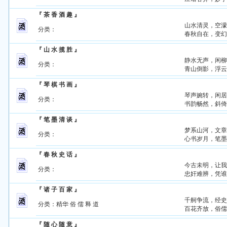
『 茶 香 酒 趣 』
山水清灵，空
分类：
春秋自在，变
『 山 水 揽 胜 』
静水无声，闲
分类：
青山倒影，浮
『 琴 棋 书 画 』
琴声婉转，闲
分类：
书韵畅然，斜
『 笔 墨 清 谈 』
梦系山河，文
分类：
心书岁月，笔
『 春 秋 史 话 』
今古未明，让
分类：
忠奸难辨，凭
『 诸 子 百 家 』
千舸争流，经
分类：
精华
俗
儒
释
道
百花齐放，俗
『 随 心 随 意 』