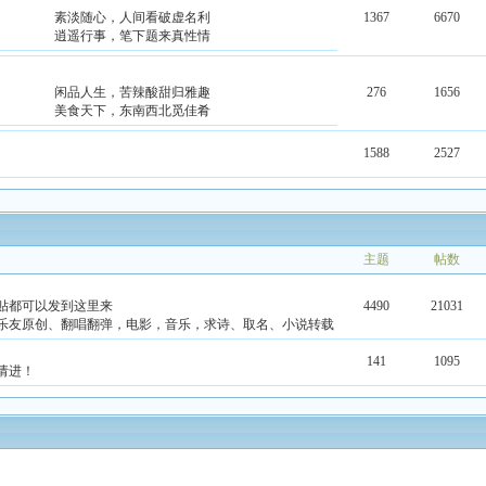
素淡随心，人间看破虚名利
1367
6670
逍遥行事，笔下题来真性情
闲品人生，苦辣酸甜归雅趣
276
1656
美食天下，东南西北觅佳肴
1588
2527
主题
帖数
贴都可以发到这里来
4490
21031
乐友原创、翻唱翻弹，电影，音乐，求诗、取名、小说转载
141
1095
请进！