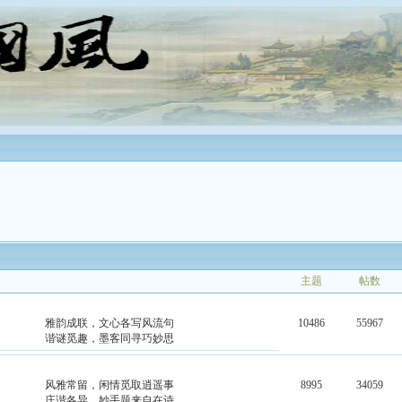
主题
帖数
雅韵成联，文心各写风流句
10486
55967
谐谜觅趣，墨客同寻巧妙思
风雅常留，闲情觅取逍遥事
8995
34059
庄谐各异，妙手题来自在诗