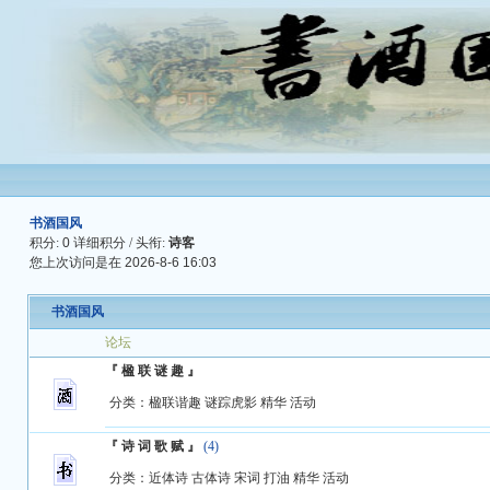
书酒国风
积分:
0
详细积分
/ 头衔:
诗客
您上次访问是在
2026-8-6 16:03
书酒国风
论坛
『 楹 联 谜 趣 』
分类：
楹联谐趣
谜踪虎影
精华
活动
『 诗 词 歌 赋 』
(4)
分类：
近体诗
古体诗
宋词
打油
精华
活动