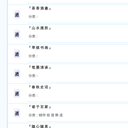
『 茶 香 酒 趣 』
分类：
『 山 水 揽 胜 』
分类：
『 琴 棋 书 画 』
分类：
『 笔 墨 清 谈 』
分类：
『 春 秋 史 话 』
分类：
『 诸 子 百 家 』
分类：
精华
俗
儒
释
道
『 随 心 随 意 』