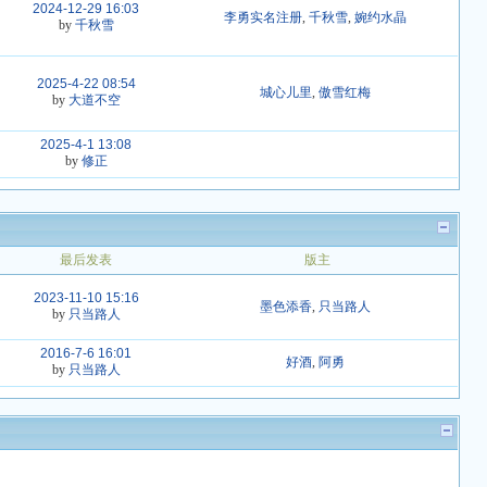
2024-12-29 16:03
李勇实名注册
,
千秋雪
,
婉约水晶
by
千秋雪
2025-4-22 08:54
城心儿里
,
傲雪红梅
by
大道不空
2025-4-1 13:08
by
修正
最后发表
版主
2023-11-10 15:16
墨色添香
,
只当路人
by
只当路人
2016-7-6 16:01
好酒
,
阿勇
by
只当路人