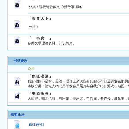
分类：
现代诗歌散文
心情故事
精华
『 美 食 天 下 』
分类：
『 书 房 』
各类文学理论资料、知识简介。
书酒娱乐
论坛
『 疯 狂 灌 酒 』
我们灌的不是水，是酒，理论上来说所有的贴或不知道要发在那的
本版分类：
酒坛人物
（用于发会员照片与自我介绍）游戏，贴图，
『 书 酒 版 务 』
人情好，喝水也甜，有问题，提建议，申怨屈，要连接，做版主，
联盟论坛
[铁峰诗社]