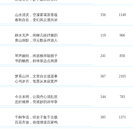
山水清灵，空濛雾霭茶香蕴
356
1149
春秋自在，变幻风云酒兴浓
静水无声，闲柳几枝抒雅韵
119
966
青山倒影，浮云数朵伴游人
琴声婉转，闲居柳岸敲棋子
241
850
书韵畅然，斜倚泉边点画屏
梦系山河，文章自古逍遥事
367
2165
心书岁月，笔墨从来寂寞声
今古未明，让我丹心清乱世
144
783
忠奸难辨，凭谁妙韵诉华章
千舸争流，经史子集千古载
395
1371
百花齐放，俗儒僧道百家鸣