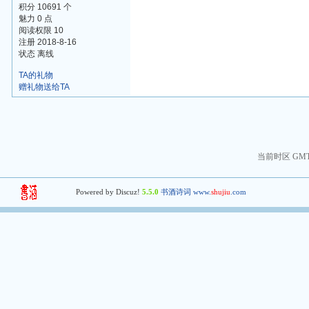
积分 10691 个
魅力 0 点
阅读权限 10
注册 2018-8-16
状态 离线
TA的礼物
赠礼物送给TA
当前时区 GMT+8
Powered by Discuz!
5.5.0
书酒诗词 www.
shujiu
.com