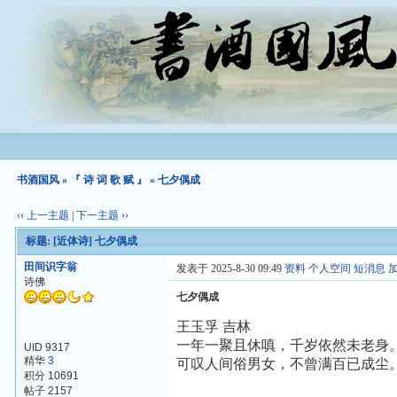
书酒国风
»
『 诗 词 歌 赋 』
» 七夕偶成
‹‹ 上一主题
|
下一主题 ››
标题:
[近体诗]
七夕偶成
田间识字翁
发表于 2025-8-30 09:49
资料
个人空间
短消息
诗佛
七夕偶成
王玉孚 吉林
一年一聚且休嗔，千岁依然未老身
UID 9317
精华
3
可叹人间俗男女，不曾满百已成尘
积分 10691
帖子 2157